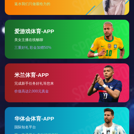
足球篮球官方直播平台
您现在的位置：
首页
>
客服中心
>
足球篮球官方直播平台
足球篮球官方直播平台
全部分类

