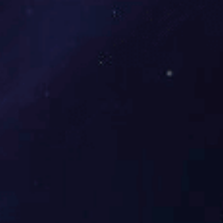
在线留言
ONLINE MESSAGE
留言应用名称：
客户留言
描述：
*
留言内容：
姓名：
性别：
男
女