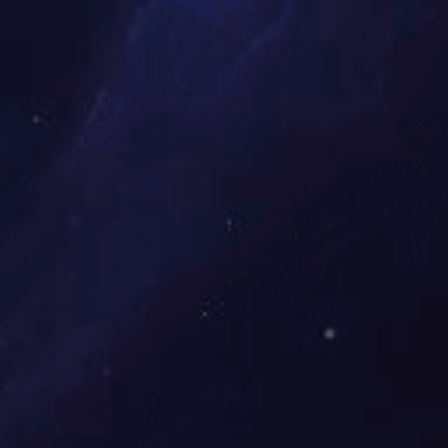
面是工程师为我们测算出来的一个模拟结果显示。话不多说，看
方案（2）灵活性：行级空调可实现按需部署,实现平滑扩容
拥有10年以上弱电项目经理9名，15年以上从业经验弱电工程
4小时客服在线，无忧售后。
处理，顶部建议做微孔铝扣天花，顶面其主要作用是防火、美观
，排列有序，保证机房底部整体性、美观性。